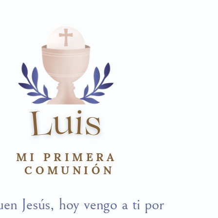
u
i
L
s
u
i
L
s
MI PRIMERA
COMUNIÓN
en Jesús, hoy vengo a ti por